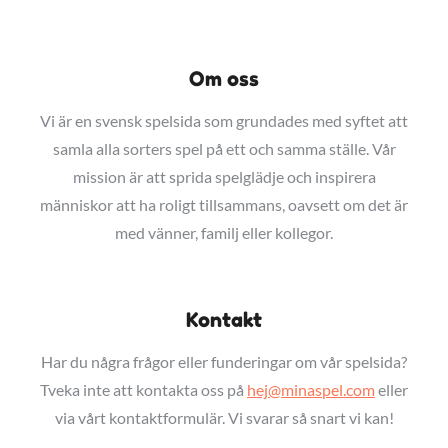
Om oss
Vi är en svensk spelsida som grundades med syftet att
samla alla sorters spel på ett och samma ställe. Vår
mission är att sprida spelglädje och inspirera
människor att ha roligt tillsammans, oavsett om det är
med vänner, familj eller kollegor.
Kontakt
Har du några frågor eller funderingar om vår spelsida?
Tveka inte att kontakta oss på
hej@minaspel.com
eller
via vårt kontaktformulär. Vi svarar så snart vi kan!