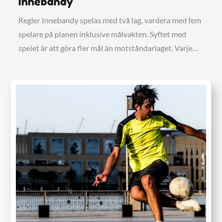
Innebandy
Regler Innebandy spelas med två lag, vardera med fem
spelare på planen inklusive målvakten. Syftet med
spelet är att göra fler mål än motståndarlaget. Varje…