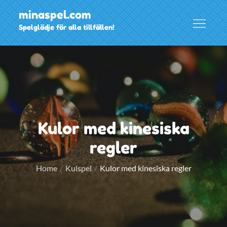
Skip
minaspel.com
to
Spelglädje för alla tillfällen!
content
Kulor med kinesiska
regler
Home
Kulspel
Kulor med kinesiska regler