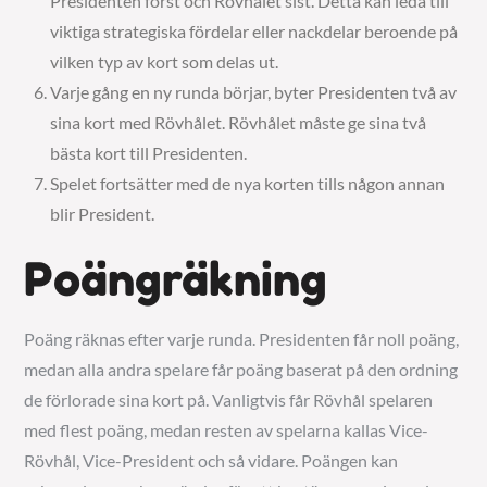
Presidenten först och Rövhålet sist. Detta kan leda till
viktiga strategiska fördelar eller nackdelar beroende på
vilken typ av kort som delas ut.
Varje gång en ny runda börjar, byter Presidenten två av
sina kort med Rövhålet. Rövhålet måste ge sina två
bästa kort till Presidenten.
Spelet fortsätter med de nya korten tills någon annan
blir President.
Poängräkning
Poäng räknas efter varje runda. Presidenten får noll poäng,
medan alla andra spelare får poäng baserat på den ordning
de förlorade sina kort på. Vanligtvis får Rövhål spelaren
med flest poäng, medan resten av spelarna kallas Vice-
Rövhål, Vice-President och så vidare. Poängen kan