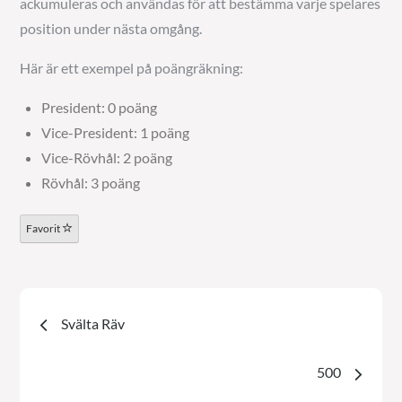
ackumuleras och användas för att bestämma varje spelares
position under nästa omgång.
Här är ett exempel på poängräkning:
President: 0 poäng
Vice-President: 1 poäng
Vice-Rövhål: 2 poäng
Rövhål: 3 poäng
Favorit
Inläggsnavigering
Svälta Räv
500