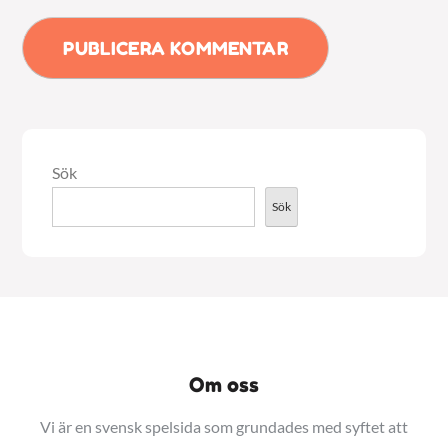
Sök
Sök
Om oss
Vi är en svensk spelsida som grundades med syftet att