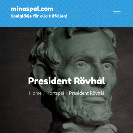
Skip
minaspel.com
to
Spelglädje för alla tillfällen!
content
President Rövhål
Home
Kortspel
President Rövhål